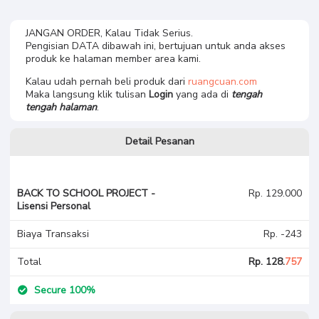
JANGAN ORDER, Kalau Tidak Serius.
Pengisian DATA dibawah ini, bertujuan untuk anda akses
produk ke halaman member area kami.
Kalau udah pernah beli produk dari
ruangcuan.com
Maka langsung klik tulisan
Login
yang ada di
tengah
tengah
halaman
.
Detail Pesanan
BACK TO SCHOOL PROJECT -
Rp. 129.000
Lisensi Personal
Biaya Transaksi
Rp. -243
Total
Rp. 128.
757
Secure 100%