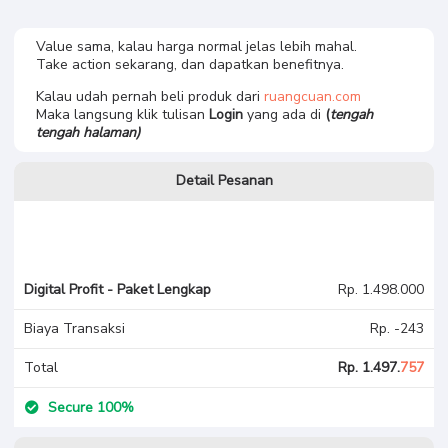
Value sama, kalau harga normal jelas lebih mahal.
Digital Profit - Paket
Take action sekarang, dan dapatkan benefitnya.
Lengkap
Kalau udah pernah beli produk dari
ruangcuan.com
Maka langsung klik tulisan
Login
yang ada di
(
tengah
tengah
halaman)
Detail Pesanan
Digital Profit - Paket Lengkap
Rp. 1.498.000
Biaya Transaksi
Rp. -243
Total
Rp. 1.497.
757
Secure 100%