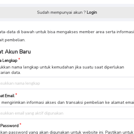
Sudah mempunyai akun ?
Login
data-data di bawah untuk bisa mengakses member area serta informasi
ait pembelian.
t Akun Baru
 Lengkap
kkan nama lengkap untuk kemudahan jika suatu saat diperlukan
arian data.
at Email
 mengirimkan informasi akses dan transaksi pembelian ke alamat email 
 Password
skan password yang akan digunakan untuk website ini. Pastikan untuk
impan atau mengingat password yang ditulis.