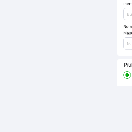
Nom
Masu
Pil
Ban
Ban