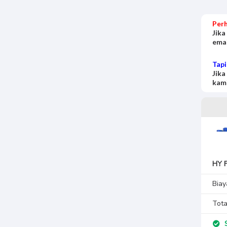
Perh
Jika
emai
Tapi
Jika
kami
HY 
Biay
Tota
S