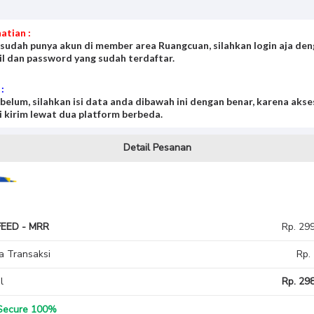
atian :
HY FEED - MRR
 sudah punya akun di member area Ruangcuan, silahkan login aja de
l dan password yang sudah terdaftar.
 :
 belum, silahkan isi data anda dibawah ini dengan benar, karena akse
 kirim lewat dua platform berbeda.
Detail Pesanan
FEED - MRR
Rp. 29
a Transaksi
Rp.
l
Rp. 298
ecure 100%