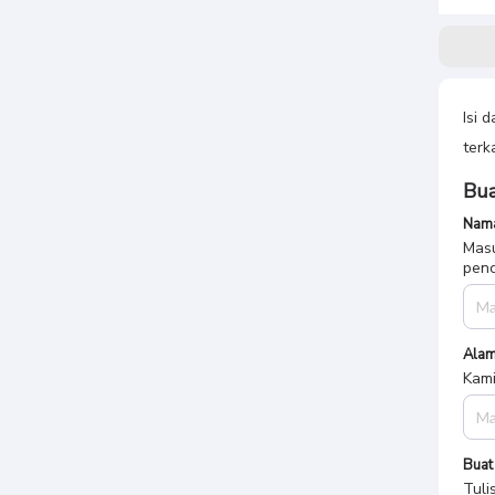
Isi 
terk
Bua
Nama
Masu
penc
Alam
Kami
Buat
Tuli
meny