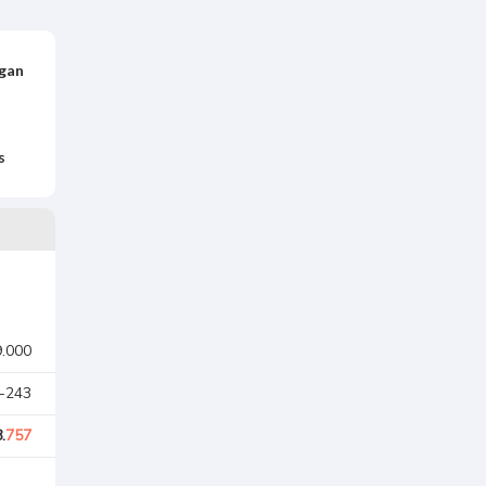
ngan
s
9.000
 -243
.
757