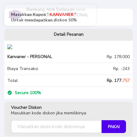
Bambang Abdi Setiawan
telah
membeli
Kanvaner - PERSONAL
Masukkan Kupon ”
KANVANER
”
Untuk mendapatkan diskon 50%
3 tahun sebelumnya
Detail Pesanan
Kanvaner - PERSONAL
Rp. 178.000
Biaya Transaksi
Rp. -243
Total
Rp. 177.
757
Secure 100%
Voucher Diskon
Masukkan kode diskon jika memilikinya
PAKAI