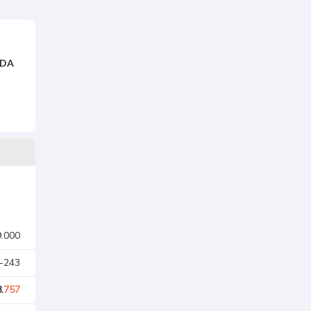
NDA
9.000
 -243
.
757