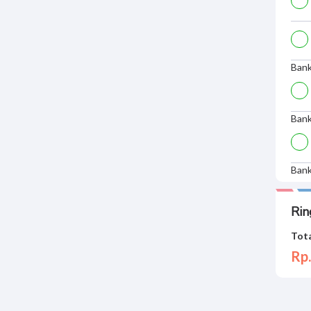
Ban
Ban
Ban
Rin
Tota
Rp.