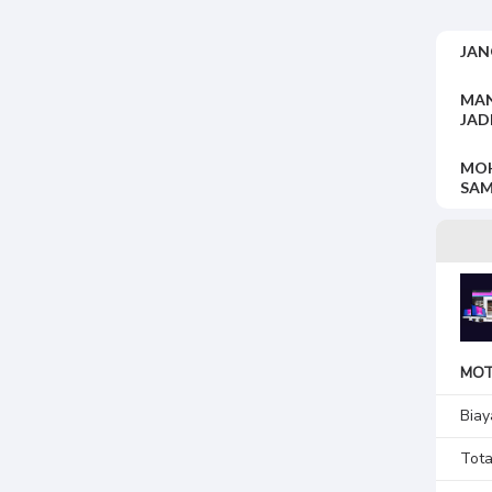
JAN
MAN
JAD
MOH
SAM
MOT
Biay
Tota