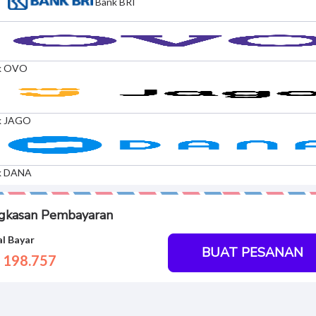
Bank BRI
k OVO
k JAGO
k DANA
gkasan Pembayaran
l Bayar
BUAT PESANAN
 198.
757