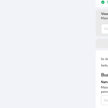
S
Vouc
Masu
Isi 
terk
Bua
Nama
Masu
penc