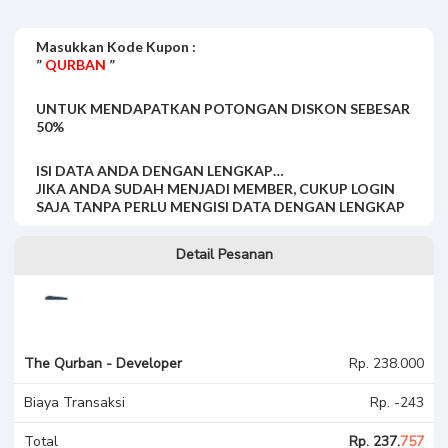
h****a
The Qurban
- Developer
Masukkan Kode Kupon :
”
QURBAN
”
UNTUK MENDAPATKAN POTONGAN DISKON SEBESAR
50%
ISI DATA ANDA DENGAN LENGKAP…
JIKA ANDA SUDAH MENJADI MEMBER, CUKUP LOGIN
SAJA TANPA PERLU MENGISI DATA DENGAN LENGKAP
Detail Pesanan
The Qurban - Developer
Rp. 238.000
Biaya Transaksi
Rp. -243
Total
Rp. 237.
757
Secure 100%