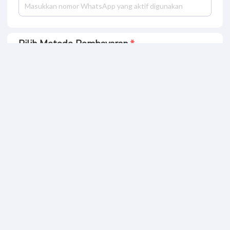
TiktoHQ - MRR
Pilih Metode Pembayaran
Bank BCA
Bank BRI
Bank OVO
Bank JAGO
Bank DANA